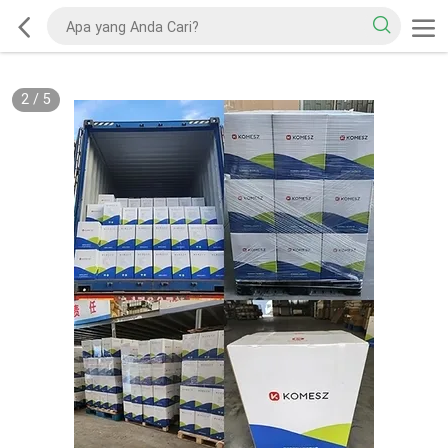
2
/
5