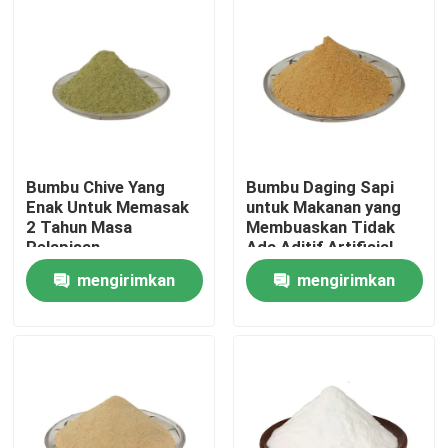
Bumbu Chive Yang
Bumbu Daging Sapi
Enak Untuk Memasak
untuk Makanan yang
2 Tahun Masa
Membuaskan Tidak
Pelapisan
Ada Aditif Artifisial
mengirimkan
mengirimkan
Rumah
permintaan
permintaan
Produk
Video