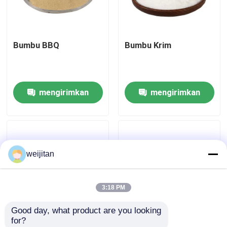
Tentang kami
Bumbu BBQ
Bumbu Krim
Tur Pabrik
mengirimkan
mengirimkan
Kontrol kualitas
permintaan
permintaan
Hubungi kami
weijitan
Permintaan Penawaran
3:18 PM
Rasa Renyah
Good day, what product are you looking 
for?
Rasa Minuman
Bubuk bumbu daging
Bubuk Bumbu BBQ