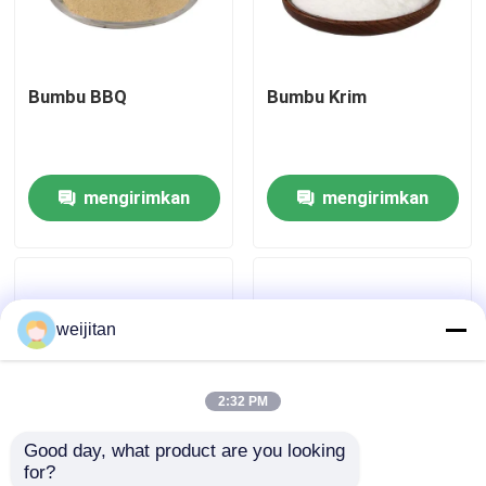
Tentang kami
Bumbu BBQ
Bumbu Krim
Tur Pabrik
mengirimkan
mengirimkan
Kontrol kualitas
permintaan
permintaan
Hubungi kami
weijitan
Permintaan Penawaran
2:32 PM
Rasa Renyah
Good day, what product are you looking 
for?
Rasa Minuman
Bubuk bumbu daging
Bubuk Bumbu BBQ