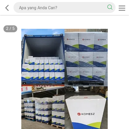
2
/
5