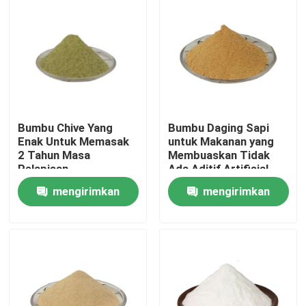
Bumbu Chive Yang
Bumbu Daging Sapi
Enak Untuk Memasak
untuk Makanan yang
2 Tahun Masa
Membuaskan Tidak
Pelapisan
Ada Aditif Artifisial
mengirimkan
mengirimkan
Rumah
permintaan
permintaan
Produk
Video