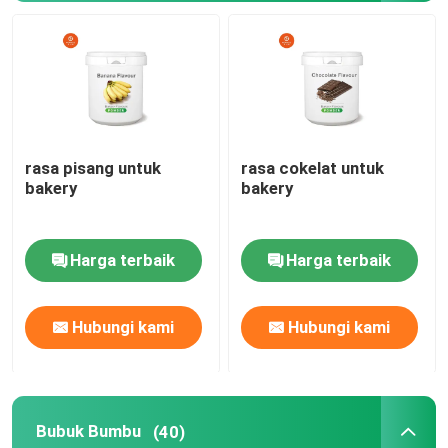
Tentang kami
Tur Pabrik
rasa pisang untuk
rasa cokelat untuk
Kontrol kualitas
bakery
bakery
Hubungi kami
Harga terbaik
Harga terbaik
Permintaan Penawaran
Hubungi kami
Hubungi kami
Rasa Renyah
Bubuk Bumbu
(40)
Rasa Minuman