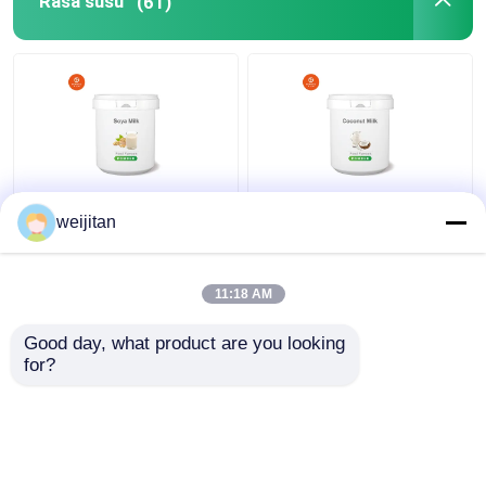
Rasa susu
(61)
Aditif makanan Susu
Aditif makanan Rasa
weijitan
kedelai Rasa air / bubuk
susu kelapa Air / bubuk
larut dalam minyak
larut dalam minyak
Rasa susu
11:18 AM
Harga terbaik
Harga terbaik
Good day, what product are you looking 
for?
Hubungi kami
Hubungi kami