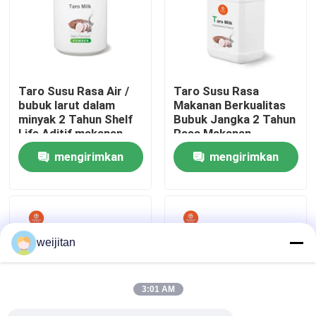
Tentang kami
Tur Pabrik
Taro Susu Rasa Air /
Taro Susu Rasa
bubuk larut dalam
Makanan Berkualitas
minyak 2 Tahun Shelf
Bubuk Jangka 2 Tahun
Kontrol kualitas
Life Aditif makanan
Rasa Makanan
Makanan Aditif Cairan
mengirimkan
mengirimkan
Air/Minyak Larut
Hubungi kami
permintaan
permintaan
Permintaan Penawaran
weijitan
Rasa Renyah
3:01 AM
Rasa Minuman