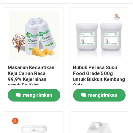
Makanan Kecantikan
Bubuk Perasa Susu
Keju Cairan Rasa
Food Grade 500g
99,9% Kejernihan
untuk Biskuit Kembang
untuk Es Krim
Gula
Rumah
mengirimkan
mengirimkan
permintaan
permintaan
Produk
Video