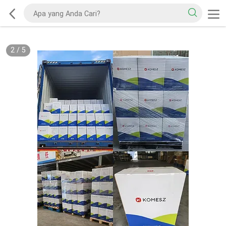
2
/
5