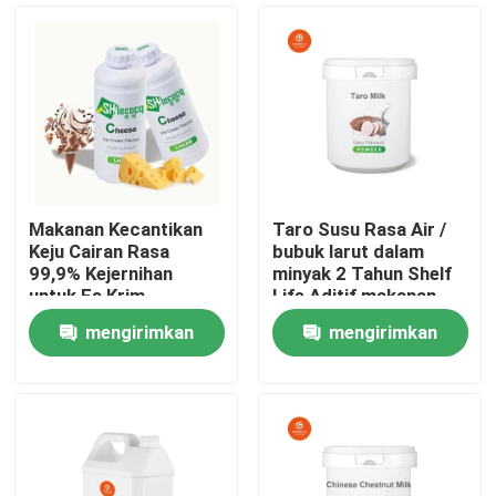
Makanan Kecantikan
Taro Susu Rasa Air /
Keju Cairan Rasa
bubuk larut dalam
99,9% Kejernihan
minyak 2 Tahun Shelf
untuk Es Krim
Life Aditif makanan
mengirimkan
mengirimkan
Rumah
permintaan
permintaan
Produk
Video