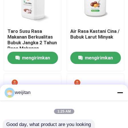
Tentang kami
Taro Susu Rasa
Air Rasa Kastani Cina /
Tur Pabrik
Makanan Berkualitas
Bubuk Larut Minyak
Bubuk Jangka 2 Tahun
Rasa Makanan
Kontrol kualitas
Makanan Aditif Cairan
mengirimkan
mengirimkan
Air/Minyak Larut
permintaan
permintaan
Hubungi kami
Permintaan Penawaran
weijitan
Rasa Renyah
1:25 AM
Good day, what product are you looking 
Rasa Minuman