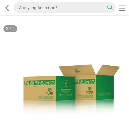
2
/
4