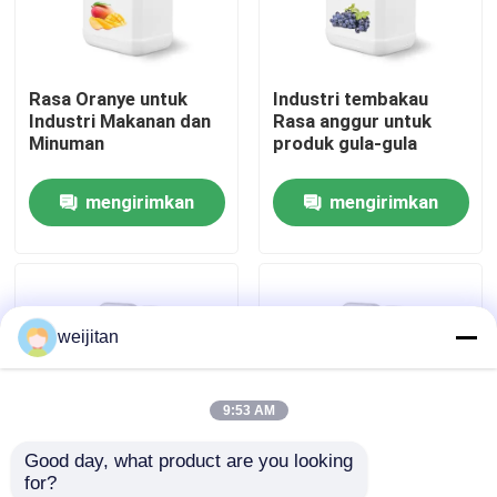
Tentang kami
Rasa Oranye untuk
Industri tembakau
Industri Makanan dan
Rasa anggur untuk
Tur Pabrik
Minuman
produk gula-gula
mengirimkan
mengirimkan
Kontrol kualitas
permintaan
permintaan
Hubungi kami
weijitan
Permintaan Penawaran
9:53 AM
Rasa Renyah
Good day, what product are you looking 
for?
Rasa Minuman
Industri Susu Rasa
CSD Industri Rasa