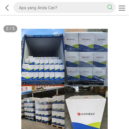
2
/
5