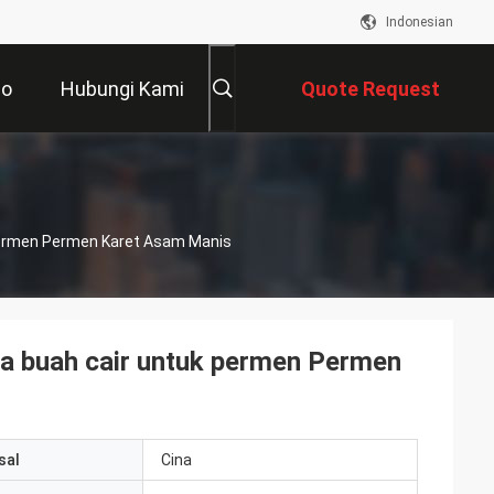
Indonesian
eo
Hubungi Kami
Quote Request
Suatu
ermen Permen Karet Asam Manis
a buah cair untuk permen Permen
sal
Cina