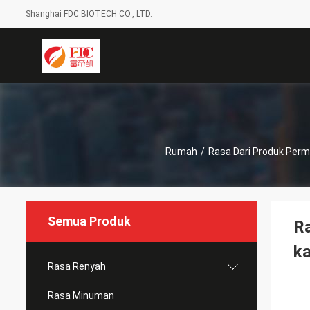
Shanghai FDC BIOTECH CO., LTD.
Rumah
/
Rasa Dari Produk Per
Semua Produk
R
k
Rasa Renyah
Rasa Minuman