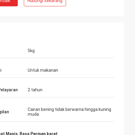
rbaik
Hubungi Sekarang
5kg
i
Untuk makanan
elayaran
2 tahun
Cairan bening tidak berwarna hingga kuning
ilan
muda
uat Manis
,
Rasa Permen karet