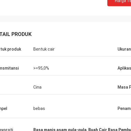
Harga Te
TAIL PRODUK
tuk produk
Bentuk cair
Ukuran
nsmitansi
>=95,0%
Aplikas
Cina
Masa P
mpel
bebas
Penamp
yoroti
Rasa manis asam gula-gula
,
Buah Cair Rasa Pemb