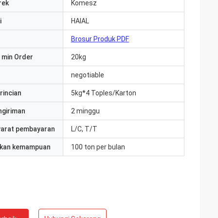
rek
Komesz
i
HAlAL
Brosur Produk PDF
 min Order
20kg
negotiable
rincian
5kg*4 Toples/Karton
ngiriman
2 minggu
yarat pembayaran
L/C, T/T
kan kemampuan
100 ton per bulan