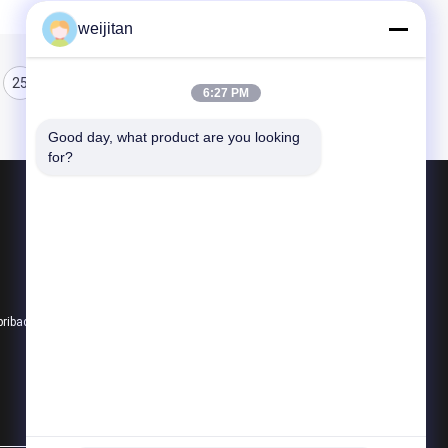
weijitan
25
26
27
6:27 PM
Good day, what product are you looking 
for?
Produk
Rasa Renyah
Rasa Minuman
Rasa Bakery
pribadi
Semua kategori