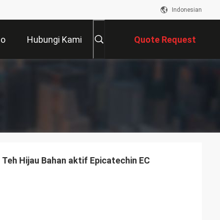
Indonesian
eo
Hubungi Kami
Quote Request
Suatu
Teh Hijau Bahan aktif Epicatechin EC