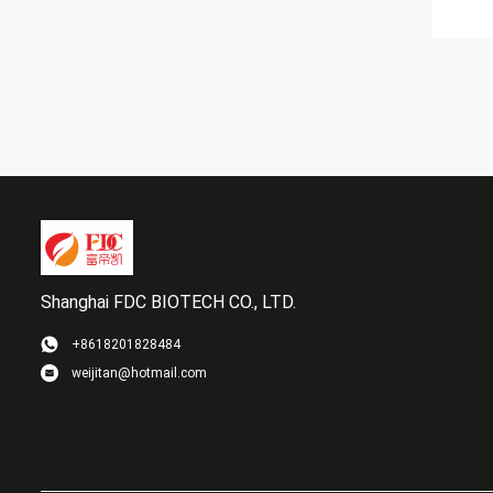
Shanghai FDC BIOTECH CO., LTD.
+8618201828484
weijitan@hotmail.com