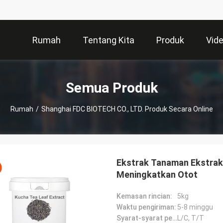
Rumah
Tentang Kita
Produk
Vid
Semua Produk
Rumah
/
Shanghai FDC BIOTECH CO., LTD. Produk Secara Online
Ekstrak Tanaman Ekstrak 
Meningkatkan Otot
Kemasan rincian:
5kg
Waktu pengiriman:
5-8 minggu
Syarat-syarat pembayaran:
L/C, T/T