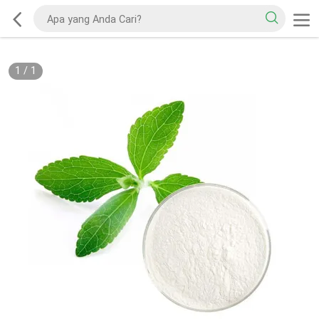
1
/
1