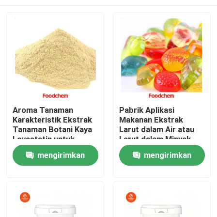
Aroma Tanaman
Pabrik Aplikasi
Karakteristik Ekstrak
Makanan Ekstrak
Tanaman Botani Kaya
Larut dalam Air atau
Lovastatin untuk
Larut dalam Minyak
Produk Farmasi
Tergantung Ekstrak
Rumah
mengirimkan
mengirimkan
Kosmetik dan
10 sampai 20g Sampel
Nutraceutical
Gratis Termasuk
permintaan
permintaan
Produk
Video