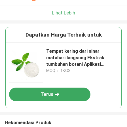
Lihat Lebih
Dapatkan Harga Terbaik untuk
Tempat kering dari sinar
matahari langsung Ekstrak
tumbuhan botani Aplikasi
makanan Ekstrak yang berasal
MOQ： 1KGS
dari sumber tumbuhan alami
Terus
Rekomendasi Produk