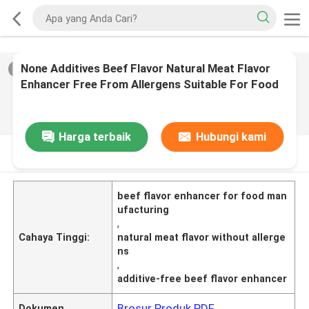
None Additives Beef Flavor Natural Meat Flavor
2
/
0
Enhancer Free From Allergens Suitable For Food
Manufacturing Applications
Harga terbaik
Hubungi kami
DESKRIPSI PRODUK
beef flavor enhancer for food man
ufacturing
,
Cahaya Tinggi:
natural meat flavor without allerge
ns
,
additive-free beef flavor enhancer
Brosur Produk PDF
Dokumen