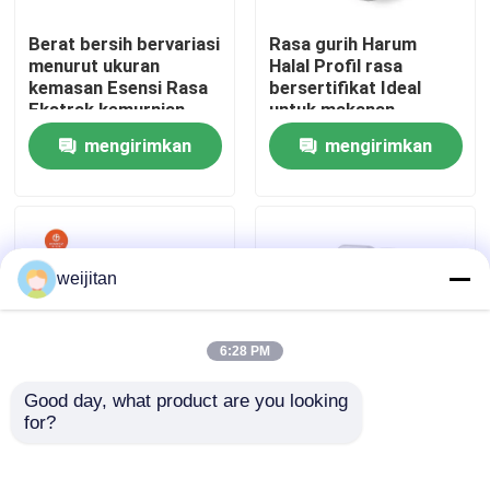
Berat bersih bervariasi
Rasa gurih Harum
menurut ukuran
Halal Profil rasa
kemasan Esensi Rasa
bersertifikat Ideal
Ekstrak kemurnian
untuk makanan
tinggi untuk produksi
minuman dan produk
mengirimkan
mengirimkan
minuman dan aplikasi
kosmetik Optimasi
kuliner
rasa
permintaan
permintaan
weijitan
Rumah
6:28 PM
Good day, what product are you looking 
Produk
for?
Masa simpan 12 Bulan
Masa simpan 12 bulan
Rasa Gurih Produk
Rasa gurih Simpan di
Disimpan di Tempat
tempat sejuk Ideal
Video