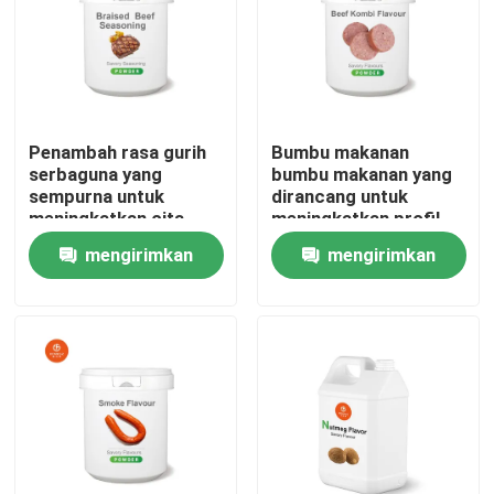
Penambah rasa gurih
Bumbu makanan
serbaguna yang
bumbu makanan yang
sempurna untuk
dirancang untuk
meningkatkan cita
meningkatkan profil
rasa gurih pada sup,
rasa dalam produk
mengirimkan
mengirimkan
saus, dan makanan
makanan Penyimpanan
siap saji
Tempat kering
permintaan
permintaan
direkomendasikan