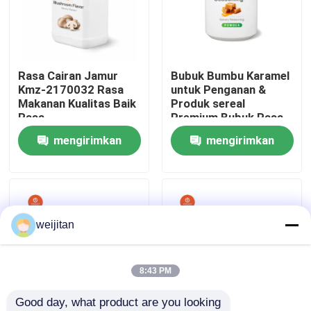
Tentang kami
Rasa Cairan Jamur
Bubuk Bumbu Karamel
Tur Pabrik
Kmz-2170032 Rasa
untuk Penganan &
Makanan Kualitas Baik
Produk sereal
Rasa
Premium Bubuk Rasa
Kontrol kualitas
Manis Karamel
mengirimkan
mengirimkan
permintaan
permintaan
Hubungi kami
Permintaan Penawaran
weijitan
Rasa Renyah
8:43 PM
Good day, what product are you looking 
Rasa Minuman