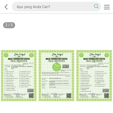
2
/
5