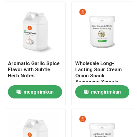
Aromatic Garlic Spice
Wholesale Long-
Flavor with Subtle
Lasting Sour Cream
Herb Notes
Onion Snack
Seasoning Sample
Free
mengirimkan
mengirimkan
Rumah
permintaan
permintaan
Produk
Video