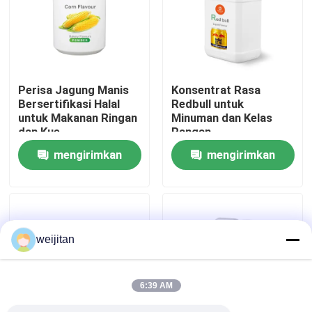
Tentang kami
Tur Pabrik
Perisa Jagung Manis
Konsentrat Rasa
Bersertifikasi Halal
Redbull untuk
untuk Makanan Ringan
Minuman dan Kelas
Kontrol kualitas
dan Kue
Pangan
mengirimkan
mengirimkan
Hubungi kami
permintaan
permintaan
Permintaan Penawaran
weijitan
Rasa Renyah
6:39 AM
Rasa Minuman