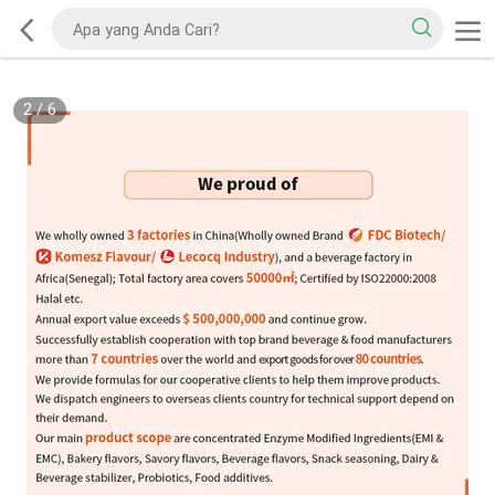
2
/
6