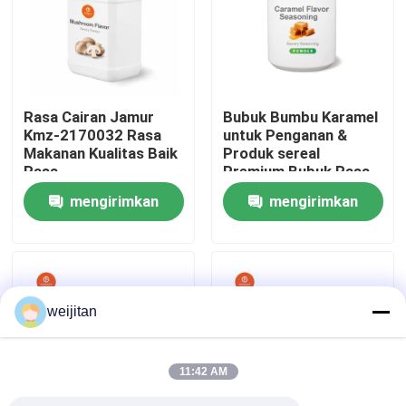
Tentang kami
Tur Pabrik
Rasa Cairan Jamur
Bubuk Bumbu Karamel
Kmz-2170032 Rasa
untuk Penganan &
Makanan Kualitas Baik
Produk sereal
Kontrol kualitas
Rasa
Premium Bubuk Rasa
Manis Karamel
mengirimkan
mengirimkan
Hubungi kami
permintaan
permintaan
Permintaan Penawaran
weijitan
Rasa Renyah
11:42 AM
Rasa Minuman