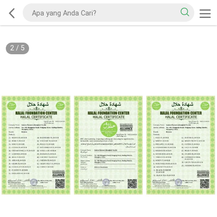
2
/
5