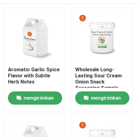
Aromatic Garlic Spice
Wholesale Long-
Flavor with Subtle
Lasting Sour Cream
Herb Notes
Onion Snack
Seasoning Sample
Free
Rumah
mengirimkan
mengirimkan
permintaan
permintaan
Produk
Video